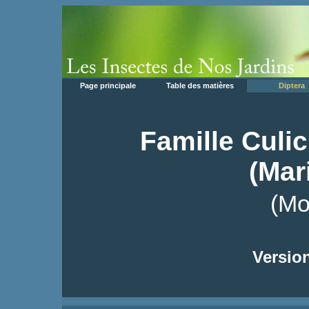
Page principale
Table des matières
Diptera
Famille Culi
(Mar
(Mo
Version