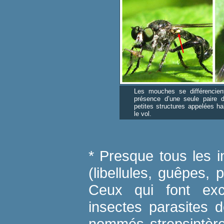
Les mouches se différencien
présence d’une seule paire d
petites structures appelées ha
le vol.
* Presque tous les i
(libellules, guêpes, 
Ceux qui font exce
insectes parasites d
nommés strepsiptère