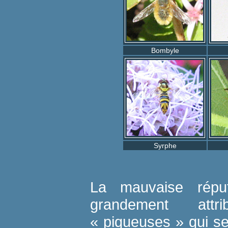
Bombyle
Syrphe
La mauvaise répu
grandement att
« piqueuses » qui se