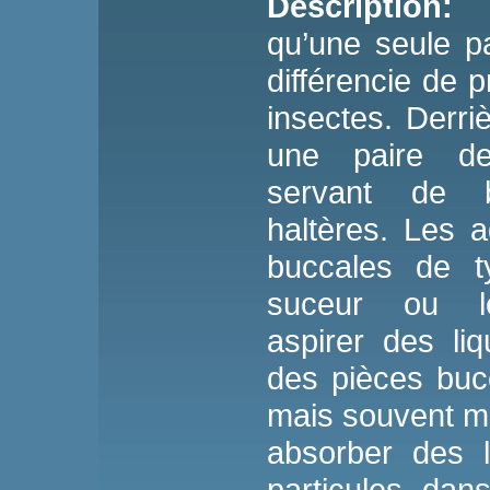
Description:
L
qu’une seule pa
différencie de 
insectes. Derriè
une paire de 
servant de b
haltères. Les 
buccales de t
suceur ou lé
aspirer des li
des pièces buc
mais souvent mo
absorber des l
particules dan