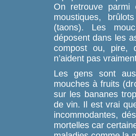
On retrouve parmi e
moustiques, brûlot
(taons). Les mou
déposent dans les ass
compost ou, pire, 
n’aident pas vraiment
Les gens sont auss
mouches à fruits (dr
sur les bananes tro
de vin. Il est vrai 
incommodantes, dés
mortelles car certai
maladies comme la m