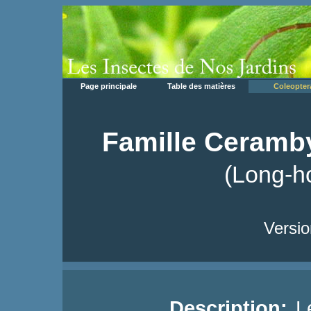
Page principale
Table des matières
Coleopter
Famille Ceramb
(Long-h
Versio
Description:
Le