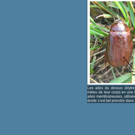
Les ailes du dessus (élytr
milieu de leur corps en une l
ailes membraneuses, utilisé
droite s’est fait prendre dans 