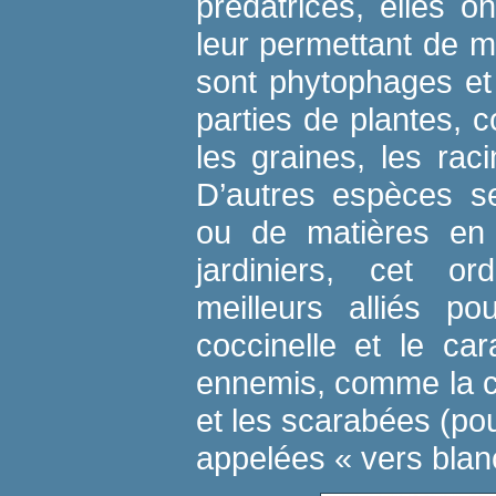
prédatrices, elles 
leur permettant de m
sont phytophages et
parties de plantes, co
les graines, les rac
D’autres espèces se
ou de matières en
jardiniers, cet or
meilleurs alliés p
coccinelle
et le
car
ennemis, comme la
et les
scarabées
(pou
appelées « vers blan