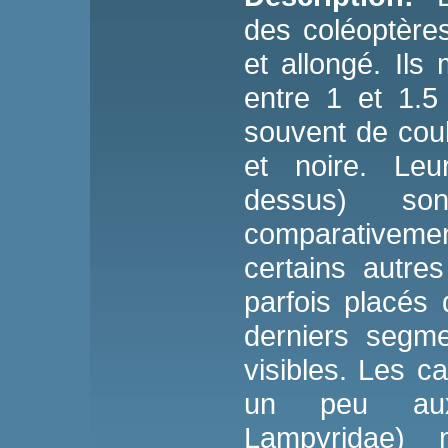
des coléoptère
et allongé. Il
entre 1 et 1.5
souvent de cou
et noire. Leu
dessus) son
comparativem
certains autres
parfois placés 
derniers segm
visibles. Les c
un peu aux 
Lampyridae) 