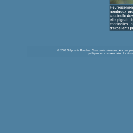
Heureuseme
nombreux préd
coccinelle dé
elle pigeait 
coccinelles a
d’excellents p
© 2008 Stéphanie Boucher. Tous droits réservés. Aucune parti
publiques ou commerciales. Le docume