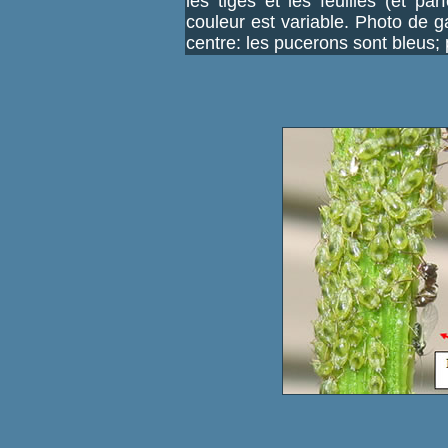
les tiges et les feuilles (et pa
couleur est variable. Photo de 
centre: les pucerons sont bleus; 