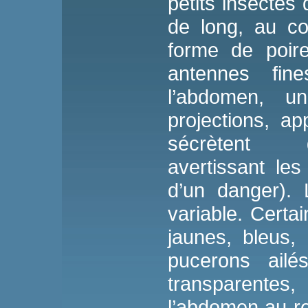
petits insecte
de long, au c
forme de poire
antennes fi
l’abdomen, u
projections, ap
sécrètent
avertissant le
d’un danger). 
variable. Certai
jaunes, bleus,
pucerons ailé
transparentes
l’abdomen au r