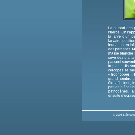
La plupart des 
l’herbe. On l’ap
la larve d’un p
larvaire, positi
leur anus en inf
des parasites. M
masse blanche p
sève des plantes
passent souvent 
la plante. Ils so
cercopes se met
« froghopper ».
grand nombre de
être affectées, 
par les pièces b
pathogènes. Fait
ensuite d’écrase
© 2008 Stéphanie 