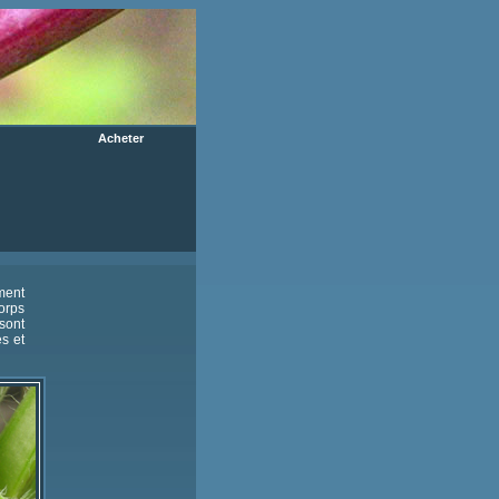
Acheter
ment
orps
sont
és et