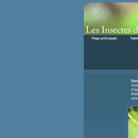
Page principale
Tabl
Des
moi
d’a
fixé
une 