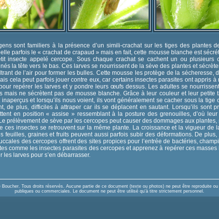
gens sont familiers à la présence d’un simili-crachat sur les tiges des plantes d
pelle parfois le « crachat de crapaud » mais en fait, cette mousse blanche est sécré
etit insecte appelé cercope. Sous chaque crachat se cachent un ou plusieurs c
onnés la tête vers le bas. Ces larves se nourrissent de la sève des plantes et sécrète
iltrant de l’air pour former les bulles. Cette mousse les protège de la sécheresse, 
ais cela peut parfois jouer contre eux, car certains insectes parasites ont appris à 
our repérer les larves et y pondre leurs œufs dessus. Les adultes se nourrissent
 mais ne sécrètent pas de mousse blanche. Grâce à leur couleur et leur petite ta
inaperçus et lorsqu’ils nous voient, ils vont généralement se cacher sous la tige o
nt, de plus, difficiles à attraper car ils se déplacent en sautant. Lorsqu’ils sont p
tent en position « assise » ressemblant à la posture des grenouilles, d’où leu
 Le prélèvement de sève par les cercopes peut causer des dommages aux plantes, s
 ces insectes se retrouvent sur la même plante. La croissance et la vigueur de l
les feuilles, graines et fruits peuvent aussi parfois subir des déformations. De plus,
uccales des cercopes offrent des sites propices pour l’entrée de bactéries, cham
es comme les insectes parasites des cercopes et apprenez à repérer ces masses bl
r les larves pour s’en débarrasser.
Boucher. Tous droits réservés. Aucune partie de ce document (texte ou photos) ne peut être reproduite ou u
publiques ou commerciales. Le document ne peut être utilisé qu'à titre strictement personnel.