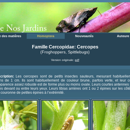
e des matières
Homoptera
Nouveautés
Auteure
Famille Cercopidae: Cercopes
(Froghoppers, Spittlebugs)
Version originale:
pdf
cription:
Les cercopes sont de petits insectes sauteurs, mesurant habituelle
ns de 1 cm. Ils sont habituellement de couleur brune, parfois verte, et leur c
pparence assez robuste est de forme plus ou moins ovale. Leurs courtes antennes 
es devant ou entre leurs yeux. Leurs tibias arrières ont 1 ou 2 épines sur les côt
couronne de petites épines à l’extrémité.