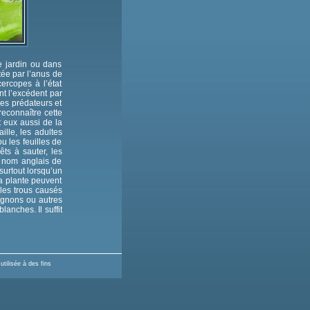
e jardin ou dans
tée par l’anus de
ercopes à l’état
nt l’excédent par
des prédateurs et
reconnaître cette
 eux aussi de la
ille, les adultes
u les feuilles de
rêts à sauter, les
r nom anglais de
urtout lorsqu’un
a plante peuvent
 les trous causés
pignons ou autres
anches. Il suffit
tilisée à des fins