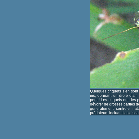
Quelques criquets s’en sont
iris, donnant un drôle d’ai
perte! Les criquets ont des 
dévorer de grosses parties d
généralement controlé nat
prédateurs incluant les oisea